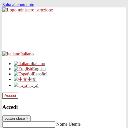
Salta al contenuto
Italiano
Italiano
English
Español
中文
عربى
Accedi
Accedi
button close
×
Nome Utente