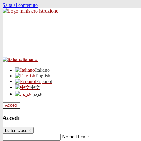
Salta al contenuto
Italiano
Italiano
English
Español
中文
عربى
Accedi
Accedi
button close
×
Nome Utente