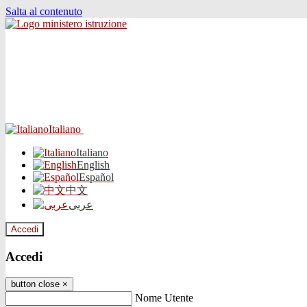
Salta al contenuto
Italiano
Italiano
English
Español
中文
عربى
Accedi
Accedi
button close
×
Nome Utente