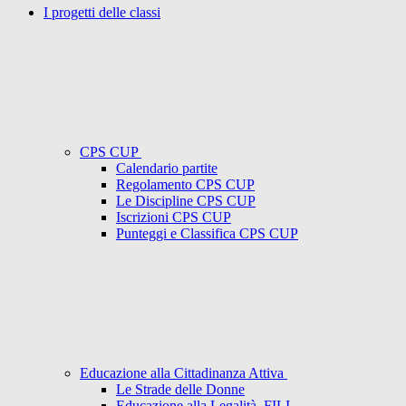
I progetti delle classi
CPS CUP
Calendario partite
Regolamento CPS CUP
Le Discipline CPS CUP
Iscrizioni CPS CUP
Punteggi e Classifica CPS CUP
Educazione alla Cittadinanza Attiva
Le Strade delle Donne
Educazione alla Legalità. FILI