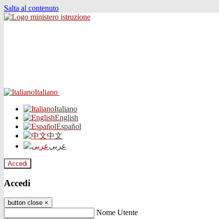
Salta al contenuto
Italiano
Italiano
English
Español
中文
عربى
Accedi
Accedi
button close
×
Nome Utente