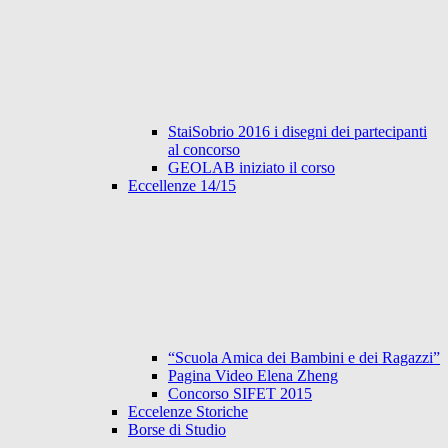
StaiSobrio 2016 i disegni dei partecipanti
al concorso
GEOLAB iniziato il corso
Eccellenze 14/15
“Scuola Amica dei Bambini e dei Ragazzi”
Pagina Video Elena Zheng
Concorso SIFET 2015
Eccelenze Storiche
Borse di Studio