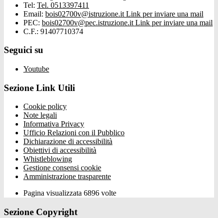
Tel:
Tel. 0513397411
Email:
bois02700v@istruzione.it
Link per inviare una mail
PEC:
bois02700v@pec.istruzione.it
Link per inviare una mail
C.F.: 91407710374
Seguici su
Youtube
Sezione Link Utili
Cookie policy
Note legali
Informativa Privacy
Ufficio Relazioni con il Pubblico
Dichiarazione di accessibilità
Obiettivi di accessibilità
Whistleblowing
Gestione consensi cookie
Amministrazione trasparente
Pagina visualizzata
6896
volte
Sezione Copyright