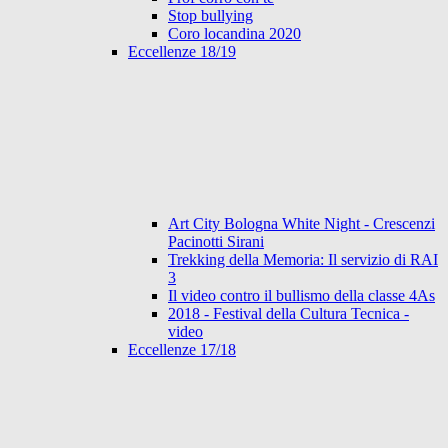
Stop bullying
Coro locandina 2020
Eccellenze 18/19
Art City Bologna White Night - Crescenzi
Pacinotti Sirani
Trekking della Memoria: Il servizio di RAI
3
Il video contro il bullismo della classe 4As
2018 - Festival della Cultura Tecnica -
video
Eccellenze 17/18