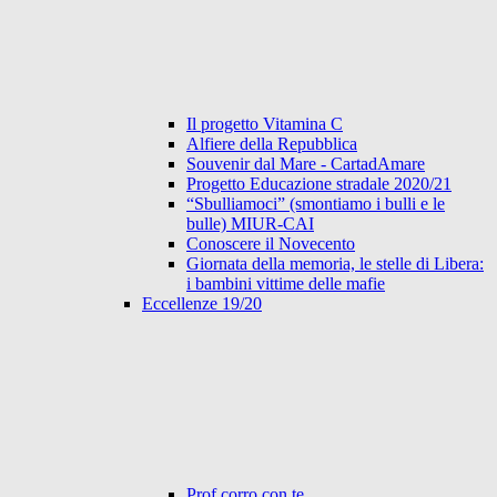
Il progetto Vitamina C
Alfiere della Repubblica
Souvenir dal Mare - CartadAmare
Progetto Educazione stradale 2020/21
“Sbulliamoci” (smontiamo i bulli e le
bulle) MIUR-CAI
Conoscere il Novecento
Giornata della memoria, le stelle di Libera:
i bambini vittime delle mafie
Eccellenze 19/20
Prof corro con te