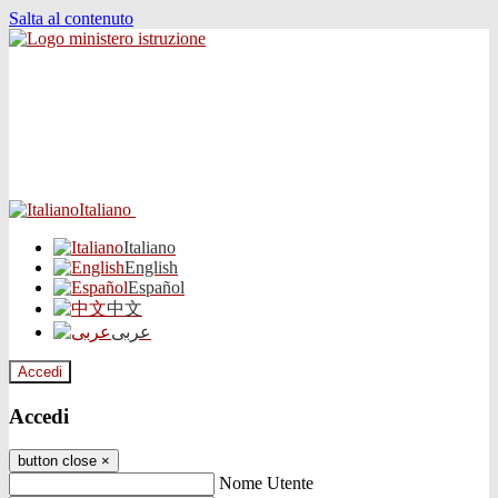
Salta al contenuto
Italiano
Italiano
English
Español
中文
عربى
Accedi
Accedi
button close
×
Nome Utente