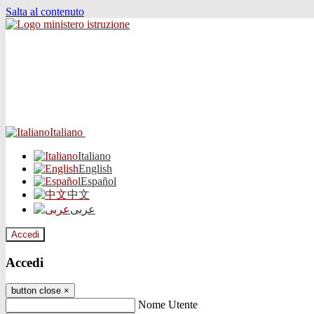
Salta al contenuto
Italiano
Italiano
English
Español
中文
عربى
Accedi
Accedi
button close
×
Nome Utente