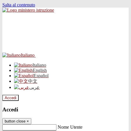
Salta al contenuto
Italiano
Italiano
English
Español
中文
عربى
Accedi
Accedi
button close
×
Nome Utente