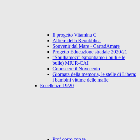
Il progetto Vitamina C
Alfiere della Repubblica
Souvenir dal Mare - CartadAmare
Progetto Educazione stradale 2020/21
“Sbulliamoci” (smontiamo i bulli e le
bulle) MIUR-CAI
Conoscere il Novecento
Giornata della memoria, le stelle di Libera:
i bambini vittime delle mafie
Eccellenze 19/20
Prof corro con te