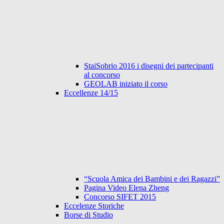
StaiSobrio 2016 i disegni dei partecipanti
al concorso
GEOLAB iniziato il corso
Eccellenze 14/15
“Scuola Amica dei Bambini e dei Ragazzi”
Pagina Video Elena Zheng
Concorso SIFET 2015
Eccelenze Storiche
Borse di Studio