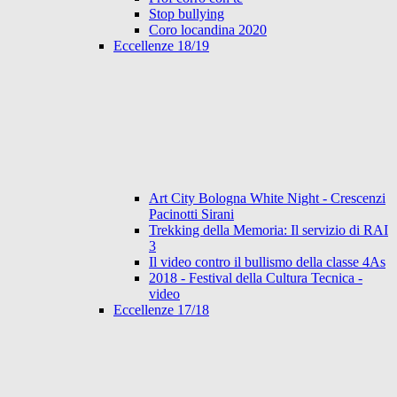
Stop bullying
Coro locandina 2020
Eccellenze 18/19
Art City Bologna White Night - Crescenzi
Pacinotti Sirani
Trekking della Memoria: Il servizio di RAI
3
Il video contro il bullismo della classe 4As
2018 - Festival della Cultura Tecnica -
video
Eccellenze 17/18