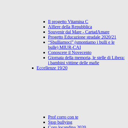
Il progetto Vitamina C
Alfiere della Repubblica
Souvenir dal Mare - CartadAmare
Progetto Educazione stradale 2020/21
“Sbulliamoci” (smontiamo i bulli e le
bulle) MIUR-CAI
Conoscere il Novecento
Giornata della memoria, le stelle di Libera:
i bambini vittime delle mafie
Eccellenze 19/20
Prof corro con te
Stop bullying
Coro locandina 2020