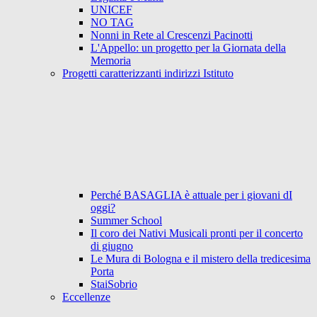
UNICEF
NO TAG
Nonni in Rete al Crescenzi Pacinotti
L'Appello: un progetto per la Giornata della
Memoria
Progetti caratterizzanti indirizzi Istituto
Perché BASAGLIA è attuale per i giovani dI
oggi?
Summer School
Il coro dei Nativi Musicali pronti per il concerto
di giugno
Le Mura di Bologna e il mistero della tredicesima
Porta
StaiSobrio
Eccellenze