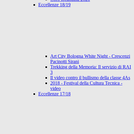
Eccellenze 18/19
Art City Bologna White Night - Crescenzi
Pacinotti Sirani
Trekking della Memoria: Il servizio di RAI
3
Il video contro il bullismo della classe 4As
2018 - Festival della Cultura Tecnica -
video
Eccellenze 17/18