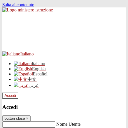
Salta al contenuto
Italiano
Italiano
English
Español
中文
عربى
Accedi
Accedi
button close
×
Nome Utente