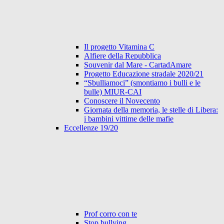
Il progetto Vitamina C
Alfiere della Repubblica
Souvenir dal Mare - CartadAmare
Progetto Educazione stradale 2020/21
“Sbulliamoci” (smontiamo i bulli e le
bulle) MIUR-CAI
Conoscere il Novecento
Giornata della memoria, le stelle di Libera:
i bambini vittime delle mafie
Eccellenze 19/20
Prof corro con te
Stop bullying