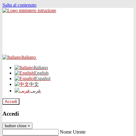
Salta al contenuto
Italiano
Italiano
English
Español
中文
عربى
Accedi
Accedi
button close
×
Nome Utente