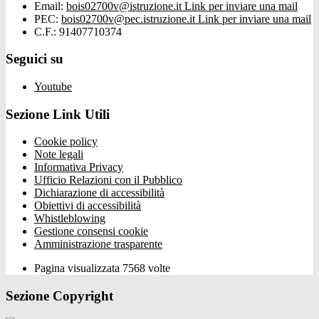
Email:
bois02700v@istruzione.it
Link per inviare una mail
PEC:
bois02700v@pec.istruzione.it
Link per inviare una mail
C.F.: 91407710374
Seguici su
Youtube
Sezione Link Utili
Cookie policy
Note legali
Informativa Privacy
Ufficio Relazioni con il Pubblico
Dichiarazione di accessibilità
Obiettivi di accessibilità
Whistleblowing
Gestione consensi cookie
Amministrazione trasparente
Pagina visualizzata
7568
volte
Sezione Copyright