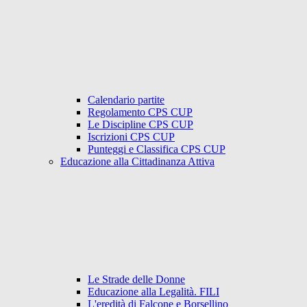
Calendario partite
Regolamento CPS CUP
Le Discipline CPS CUP
Iscrizioni CPS CUP
Punteggi e Classifica CPS CUP
Educazione alla Cittadinanza Attiva
Le Strade delle Donne
Educazione alla Legalità. FILI
L'eredità di Falcone e Borsellino